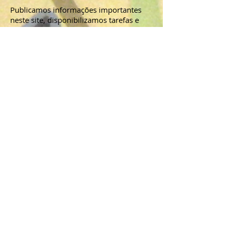
Publicamos informações importantes
neste site, disponibilizamos tarefas e
progresso online para alunos e seus pais
via
Notas do Jupiter Ed ou Google
Classroom
e transmitir mensagens de
telefone e e-mail para as famílias do
Notify. Todos os professores e alunos
têm uma conta Jupiter Ed e endereços
GMail, o que facilita a comunicação
entre aluno e professor.
Política de Usuário
Responsável/
Código de Conduta
RUP/Código de Conduta