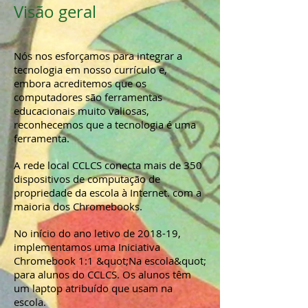
Visão geral
Nós nos esforçamos para integrar a
tecnologia em nosso currículo e,
embora acreditemos que os
computadores são ferramentas
educacionais muito valiosas,
reconhecemos que a tecnologia é uma
ferramenta.
A rede local CCLCS conecta mais de 350
dispositivos de computação de
propriedade da escola à Internet. com a
maioria dos Chromebooks.
No início do ano letivo de 2018-19,
implementamos uma Iniciativa
Chromebook 1:1 &quot;Na escola&quot;
para alunos do CCLCS. Os alunos têm
um laptop atribuído que usam na
escola.