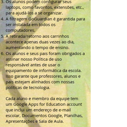
Os alunos podem configurar seus
laptops, como favoritos, extensões, etc.,
para ajudá-los a se organizar.
A filtragem GoGuardian é garantida para
ser instalada em todos os
computadores.
A retirada/retorno aos carrinhos
acontece apenas duas vezes ao dia,
aumentando o tempo de ensino.
Os alunos e seus pais foram obrigados a
assinar nosso
Política de uso
responsável
antes de usar o
equipamento de informática da escola.
Isso garante que professores, alunos e
pais estejam alinhados com nossas
políticas de tecnologia.
Cada aluno e membro da equipe tem
um
Google Apps for Education
account
que inclui um endereço de e-mail
escolar, Documentos Google, Planilhas,
Apresentações e Sala de Aula.