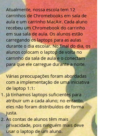
Atualmente, nossa escola tem 12
carrinhos de Chromebooks em sala de
aula e um carrinho MacAir. Cada aluno
recebeu um Chromebook do carrinho
em sua sala de aula. Os alunos estão
carregando os laptops para as aulas
durante o dia escolar. No final do dia, os
alunos colocam o laptop de volta no
carrinho da sala de aula e o conectam
para que ele carregue durante a noite.
Várias preocupações foram abordadas
com a implementação de uma iniciativa
de laptop 1:1:
Já tínhamos laptops suficientes para
atribuir um a cada aluno; no entanto,
eles não foram distribuídos de forma
justa.
As contas de alunos têm mais
privacidade, pois ninguém mais deve
usar o laptop de um aluno.