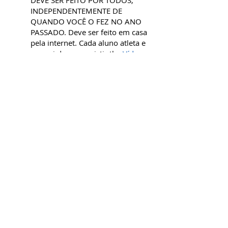
DEVE SER FEITO POR TODOS,
INDEPENDENTEMENTE DE
QUANDO VOCÊ O FEZ NO ANO
PASSADO. Deve ser feito em casa
pela internet. Cada aluno atleta e
um pai devem assistir the
Vídeo
de treinamento de concussão do
CDC
,
e, em seguida, imprimir e
assinar o certificado e devolvê-lo à
escola. Novamente, isso deve ser
feito a cada ano letivo.
O
TREINAMENTO DE CONCUSSÃO É
UMA LEI ESTADUAL E DEVE SER
FEITO (pelos pais e filhos) ANTES
QUE O JOGADOR POSSA
PRATICAR.