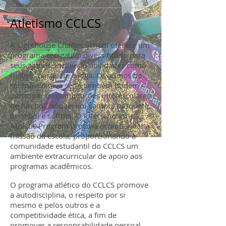
Atletismo CCLCS
A Lighthouse Charter School oferece um
programa recreativo diversificado para
seus alunos, incluindo atividades como
frisbee, basquete e ioga. Os alunos da
sétima e oitava série também podem
participar de competições interescolares
de futebol, hóquei em campo, basquete,
beisebol e softbol. O Interscholastic
Athletic Program procura acompanhar a
missão da escola, proporcionando à
comunidade estudantil do CCLCS um
ambiente extracurricular de apoio aos
programas acadêmicos.
O programa atlético do CCLCS promove
a autodisciplina, o respeito por si
mesmo e pelos outros e a
competitividade ética, a fim de
promover a responsabilidade pessoal,