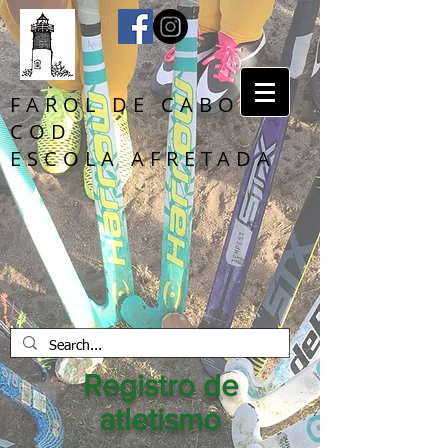
FAROL DE CABO
COD
ESCOLA AFRETADA
Registro de
atletismo