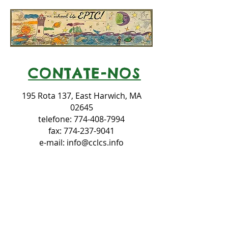
CONTATE-NOS
195 Rota 137,
East Harwich, MA
02645
telefone:
774-408-7994
fax:
774-237-9041
e-mail:
info@cclcs.info
Cape Cod Lighthouse Charter School
não discrimina com base em raça,
cor, nacionalidade, credo, etnia,
orientação sexual, gênero, identidade
de gênero, deficiência mental ou
física, idade, ascendência,
desempenho atlético, necessidade