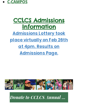
C-CAMPOS
CCLCS Admissions
Information
Admissions Lottery took
place virtually on Feb 26th
at 4pm.
Results
on
Admissions Page.
Donate to CCLCS Annual Fund!